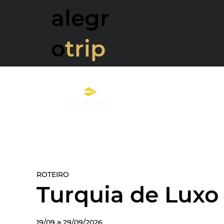
alegr
o
trip
ROTEIRO
Turquia de Luxo
19/09 a 29/09/2026