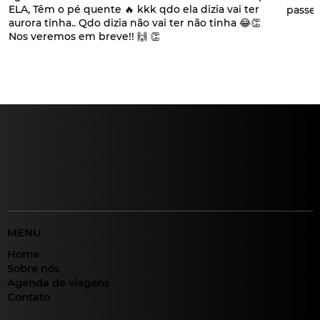
ELA, Têm o pé quente 🔥 kkk qdo ela dizia vai ter
passei
aurora tinha.. Qdo dizia não vai ter não tinha 😂👏
Nos veremos em breve!! 🙌 👏
MENU
Home
Sobre nós
Agenda de viagens
Contato