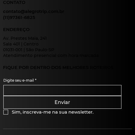
CONTATO
contato@alegrotrip.com.br
(11)97361-6825
ENDEREÇO
Av. Prestes Maia, 241
Sala 401 | Centro
01031-001 | São Paulo-SP
Atendimento presencial com hora marcada
FIQUE POR DENTRO DOS MELHORES ROTEIROS
Digite seu e-mail
*
Enviar
Sim, inscreva-me na sua newsletter.