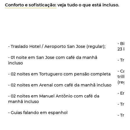
Conforto e sofisticação: veja tudo o que está incluso.
- Bil
- Traslado Hotel / Aeroporto San Jose (regular);
23 kil
- 01 noite em San Jose com café da manhã
- Tras
incluso
- Cam
- 02 noites em Tortuguero com pensão completa
trilh
(regul
- 02 noites em Arenal com café da manhã incluso
- Ent
- 02 noites em Manuel Antônio com café da
manhã incluso
- Tras
- Guias falando em espanhol
- Tra