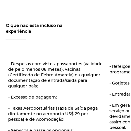
O que não está incluso na
experiência
- Despesas com vistos, passaportes (validade
- Refeiçõ
de pelo menos 06 meses), vacinas
programa
(Certificado de Febre Amarela) ou qualquer
documentação de entrada/saída para
- Gorjetas 
qualquer país;
- Entradas
- Excesso de bagagem;
- Em geral
- Taxas Aeroportuárias (Taxa de Saída paga
serviço ou
diretamente no aeroporto US$ 29 por
devidament
pessoa) e de Acomodação;
assim com
pessoal.
- Serviços e passeios opcionais;