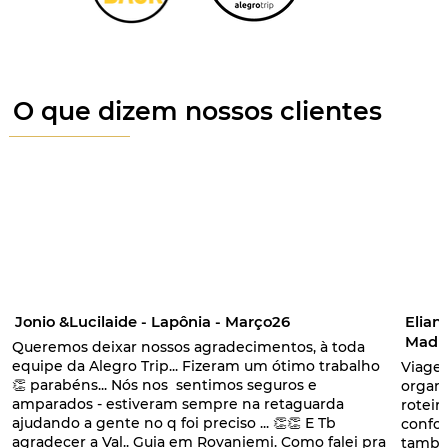
O que dizem nossos clientes
Jonio &Lucilaide - Lapônia - Março26
Elian
Madri
Queremos deixar nossos agradecimentos, à toda
equipe da Alegro Trip... Fizeram um ótimo trabalho
Viage
👏 parabéns... Nós nos sentimos seguros e
organi
amparados - estiveram sempre na retaguarda
roteir
ajudando a gente no q foi preciso ... 👏👏 E Tb
confor
agradecer a Val.. Guia em Rovaniemi. Como falei pra
també