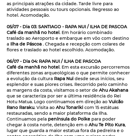
as principais atrações da cidade. Tarde livre para
atividades pessoais ou tours opcionais. Regresso ao
hotel. Acomodação.
05/07 - Dia 03: SANTIAGO - RAPA NUI / ILHA DE PASCOA
Café da manhã no hotel
. Em horário combinado
traslado ao Aeroporto e embarque em vôo com destino
a
Ilha de Páscoa
. Chegada e recepção com colares de
flores e traslado ao hotel escolhido. Acomodação.
06/07 - Dia 04: RAPA NUI / ILHA DE PASCOA
Café da manhã no hotel
. Em esta excursão percorremos
diferentes zonas arqueológicas o que permite conhecer
a evolução da cultura
Rapa Nui
desde seus inícios, seu
esplendor e suas piores crises. Recorrido pelo caminho
as margens da costa, visitamos o setor de
Ahu Akahana
que se caracteriza por ser a última residência do Rei
Hotu Matua. Logo continuamos em direção ao
Vulcão
Rano Raraku
. Visita ao
Ahu Tonariki
com 15 estátuas
restauradas, sendo a maior plataforma da Ilha.
Continuamos pela
península do Poike
para poder
chegar à costa norte, detenção em o
Ahu Te Pito Kura
,
lugar que guarda a maior estatua fora da pedreira e o