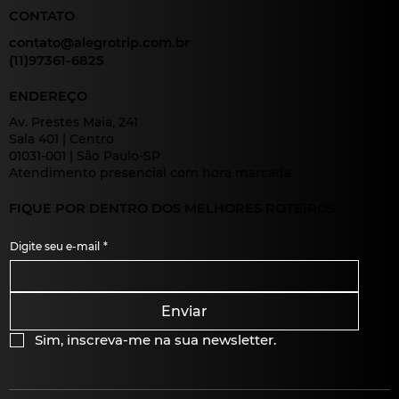
CONTATO
contato@alegrotrip.com.br
(11)97361-6825
ENDEREÇO
Av. Prestes Maia, 241
Sala 401 | Centro
01031-001 | São Paulo-SP
Atendimento presencial com hora marcada
FIQUE POR DENTRO DOS MELHORES ROTEIROS
Digite seu e-mail
*
Enviar
Sim, inscreva-me na sua newsletter.