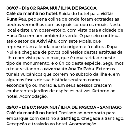
08/07 - Dia 06: RAPA NUI / ILHA DE PASCOA
Café da manhã no hotel
. Saída do hotel para
visitar
Puna Pau
, pequena colina de onde foram extraídas as
pedras vermelhas com as quais coroou os moais. Neste
local existe um observatório, com vista para a cidade de
Hana Roa em um ambiente verde. O passeio contínua
até o setor de
Akivi Ahu
, com sete Moais, que
representam a lenda que dá origem e à cultura Rapa
Nui e a chegada de povos polinésios destas estátuas da
ilha com vista para o mar, que é uma raridade neste
tipo de monumento, é o único desta espécie. Seguimos
o tour visitando a
caverna de Ana Te Pahu
. Extensos
túneis vulcânicos que correm no subsolo da ilha e, em
algumas fases de sua história serviram como
esconderijo ou moradia. Em seus acessos crescem
exuberantes jardins de espécies nativas. Retorno ao
hotel. Acomodação.
09/07 - Dia 07: RAPA NUI / ILHA DE PASCOA - SANTIAGO
Café da manhã no hotel
. Traslado ao Aeroporto para
embarque com destino a
Santiago
. Chegada a Santiago.
Recepção e traslado ao hotel. Acomodação.