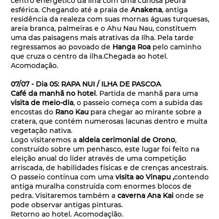
centro energético da Ilha com uma curiosa pedra
esférica. Chegando até a praia de
Anakena
, antiga
residência da realeza com suas mornas águas turquesas,
areia branca, palmeiras e o Ahu Nau Nau, constituem
uma das paisagens mais atrativas da Ilha. Pela tarde
regressamos ao povoado de
Hanga Roa
pelo caminho
que cruza o centro da ilha.Chegada ao hotel.
Acomodação.
07/07 - Dia 05: RAPA NUI / ILHA DE PASCOA
Café da manhã no hotel
. Partida de manhã para uma
visita de meio-dia
, o passeio começa com a subida das
encostas do
Rano Kau
para chegar ao mirante sobre a
cratera, que contém numerosas lacunas dentro e muita
vegetação nativa.
Logo visitaremos a
aldeia cerimonial de Orono
,
construído sobre um penhasco, este lugar foi feito na
eleição anual do líder através de uma competição
arriscada, de habilidades físicas e de crenças ancestrais.
O passeio contínua com uma
visita ao Vinapu ,
contendo
antiga muralha construída com enormes blocos de
pedra. Visitaremos também a
caverna Ana Kai
onde se
pode observar antigas pinturas.
Retorno ao hotel. Acomodaçlão.